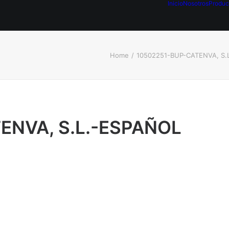
Inicio
Nosotros
Produc
Home
10502251-BUP-CATENVA, S.L
NVA, S.L.-ESPAÑOL