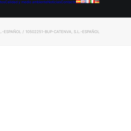
tos
Calidad y medio ambiente
Noticias
Contacto
.-ESPAÑOL
10502251-BUP-CATENVA, S.L.-ESPAÑOL