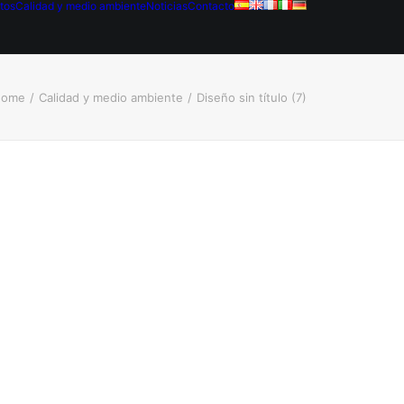
tos
Calidad y medio ambiente
Noticias
Contacto
Home
Calidad y medio ambiente
Diseño sin título (7)