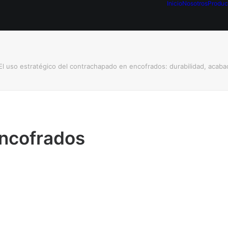
Inicio
Nosotros
Produc
El uso estratégico del contrachapado en encofrados: durabilidad, acab
ncofrados