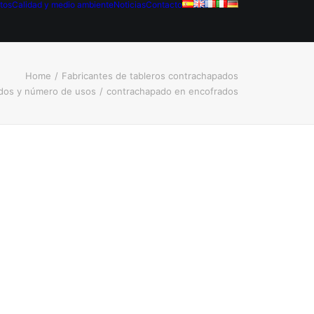
tos
Calidad y medio ambiente
Noticias
Contacto
Home
Fabricantes de tableros contrachapados
ados y número de usos
contrachapado en encofrados