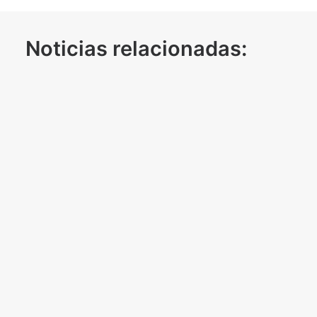
Noticias relacionadas:
El uso estratégico del contrachapado en encofrados:
durabilidad, acabados y número de usos