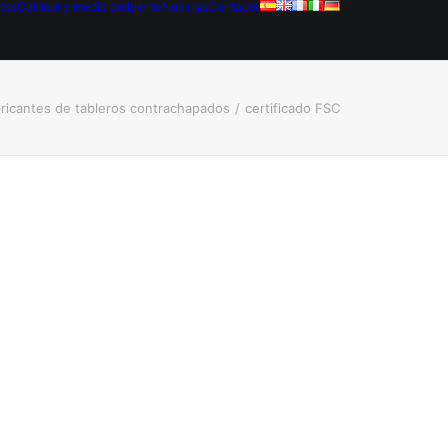
tos
Calidad y medio ambiente
Noticias
Contacto
ricantes de tableros contrachapados
certificado FSC