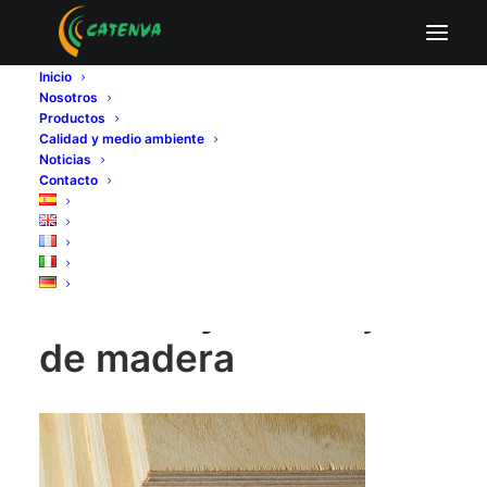
envases y embalajes de madera
Inicio
Home
Fabricantes de tableros contrachapados
Nosotros
Por qué apostar por envases y embalajes de tablero
Productos
contrachapado
Calidad y medio ambiente
envases y embalajes de madera
Noticias
Contacto
envases y embalajes
de madera