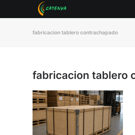
fabricacion tablero contrachapado
fabricacion tablero