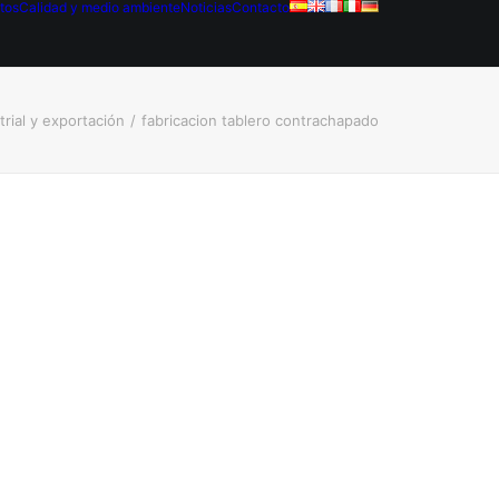
tos
Calidad y medio ambiente
Noticias
Contacto
rial y exportación
fabricacion tablero contrachapado