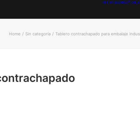
Inicio
Nosotros
Produc
Home
Sin categoría
Tablero contrachapado para embalaje indust
 contrachapado