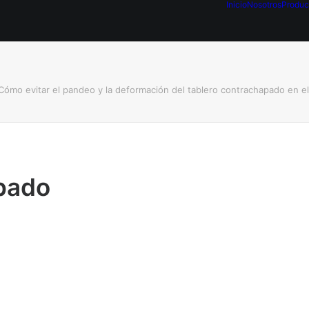
Inicio
Nosotros
Produc
Cómo evitar el pandeo y la deformación del tablero contrachapado en el
apado