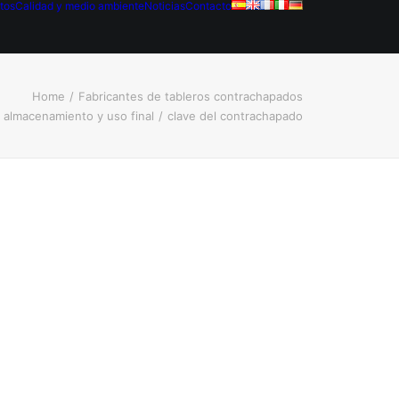
tos
Calidad y medio ambiente
Noticias
Contacto
Home
Fabricantes de tableros contrachapados
 almacenamiento y uso final
clave del contrachapado