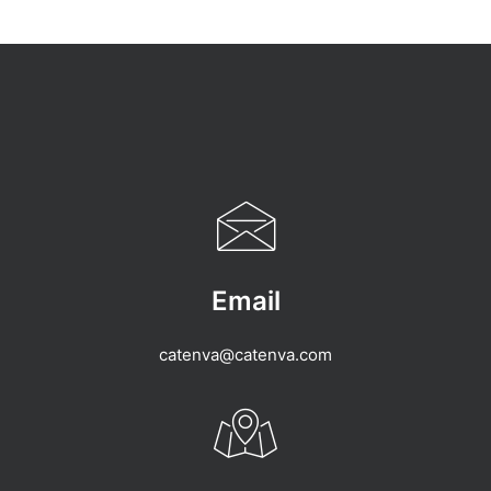
Email
catenva@catenva.com