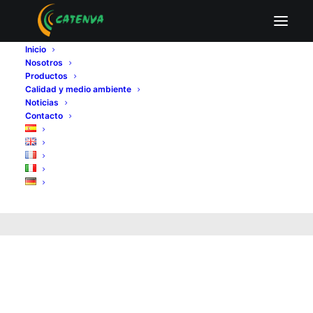
Usos del
Inicio
Nosotros
contrachapado en
Productos
Calidad y medio ambiente
Noticias
mobiliario:
Contacto
resistencia, estética y
versatilidad