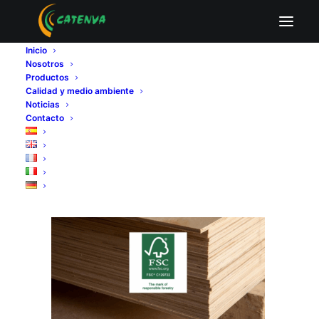
Certificado FSC
Inicio
Home
Madera y sector forestal
Nosotros
CATENVA garantiza la certificación de su actividad y sus
Productos
productos por el cuidado del medio ambiente
Calidad y medio ambiente
Certificado FSC
Noticias
Contacto