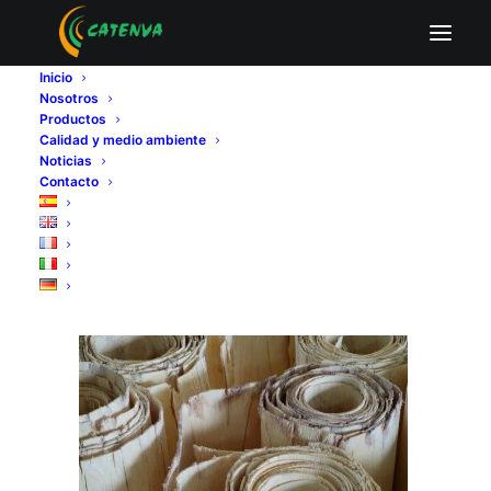
Dónde comprar tableros contrachapados de
madera de chopo
Inicio
Nosotros
Home
Fabricantes de tableros contrachapados
Productos
Evolución del tablero contrachapado
Calidad y medio ambiente
Dónde comprar tableros contrachapados de madera de
Noticias
Contacto
chopo