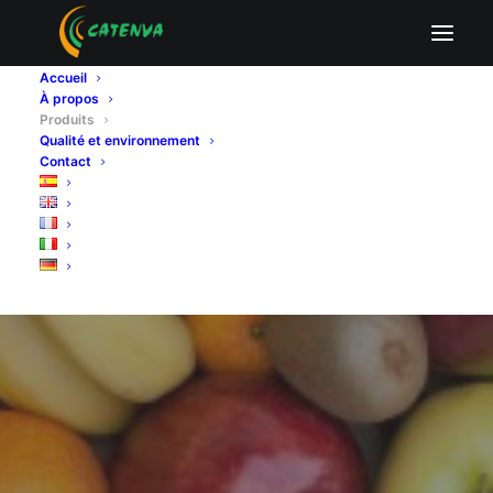
Accueil
Contreplaqué pour le
À propos
Produits
conditionnement
Qualité et environnement
Contact
Nous fabriquons des panneaux de
contreplaqué en peuplier et en pin
spécialement conçus pour l’assemblage de
conditionnements en bois pour les fruits
et légumes.
Nous pouvons couper avec exactitude les
planches de contreplaqué aux mesures
indiquées par nos clients.
Nous offrons également la possibilité
d’appliquer tous types de finitions comme