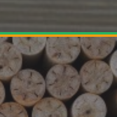
légèreté, mécanique, résistance, etc.
Produits associés
Fidèles à notre philosophie qui met
l’accent sur le développement durable et à
la grande valeur que nous accordons au
bois en tant que matériau naturel et
écologique, nous faisons en sorte que les
résidus issus de la fabrication du